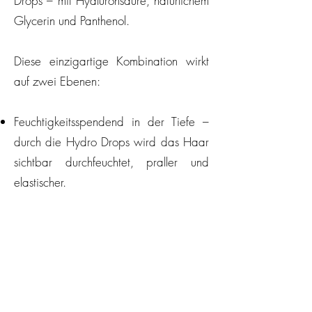
Drops – mit Hyaluronsäure, natürlichem
Glycerin und Panthenol.
Diese einzigartige Kombination wirkt
auf zwei Ebenen:
Feuchtigkeitsspendend in der Tiefe –
durch die Hydro Drops wird das Haar
sichtbar durchfeuchtet, praller und
elastischer.
Lipide aufbauend und regenerierend –
die wertvollen Öle reparieren die
Schuppenschicht, versiegeln und glätten
die Haarstruktur.
In drei professionellen Schritten