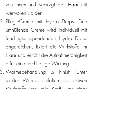
von innen und versorgt das Haar mit
wertvollen Lipiden.
Pflege-Creme mit Hydro Drops: Eine
umhüllende Creme wird individuell mit
feuchtigkeitsspendenden Hydro Drops
angereichert, fixiert die Wirkstoffe im
Haar und erhöht die Aufnahmefähigkeit
– für eine nachhaltige Wirkung.
Wärmebehandlung & Finish: Unter
sanfter Wärme entfalten die aktiven
Wirkstoffe ihre volle Kraft. Das Haar
wird geschmeidig, seidig glänzend
und deutlich besser kämmbar.
Ideal vor oder nach jeder chemischen